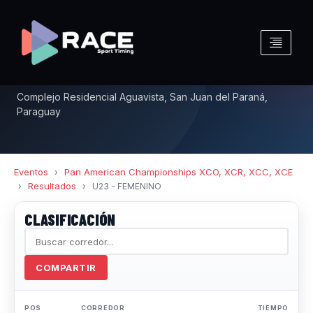
RESULTADOS OFICIALES · 17 DE ABRIL 2026
U23 - FEMENINO
PAN AMERICAN CHAMPIONSHIPS XCO,
XCR, XCC, XCE
Complejo Residencial Aguavista, San Juan del Paraná,
Paraguay
Eventos
Pan American Championships XCO, XCR, XCC, XCE
›
Resultados
›
›
U23 - FEMENINO
CLASIFICACIÓN
COMPARTIR
POS
CORREDOR
TIEMPO