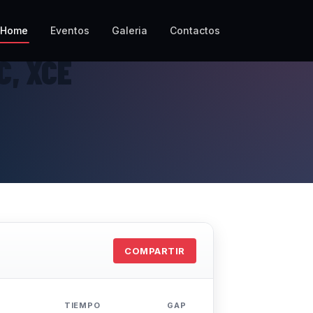
Home
Eventos
Galeria
Contactos
C, XCE
COMPARTIR
TIEMPO
GAP