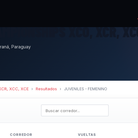
NINO
MPIONSHIPS XCO, XCR, XC
araná, Paraguay
XCR, XCC, XCE
Resultados
›
›
JUVENILES - FEMENINO
CORREDOR
VUELTAS