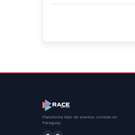
Plataforma líder de eventos ciclistas en
Paraguay.